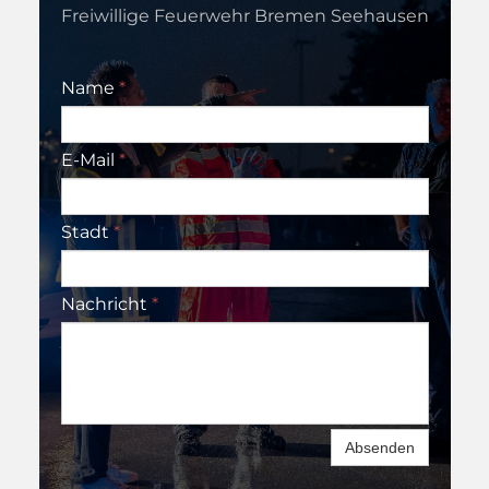
Freiwillige Feuerwehr Bremen Seehausen
Name
*
E-Mail
*
Stadt
*
Nachricht
*
Absenden